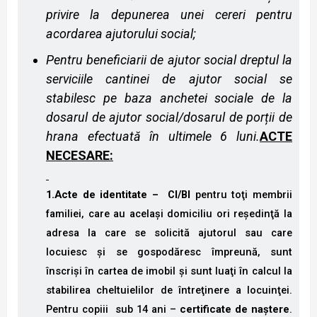
privire la depunerea unei cereri pentru
acordarea ajutorului social
;
Pentru beneficiarii de ajutor social d
reptul la
serviciile cantinei de ajutor social se
stabile
sc
pe baza anchetei
social
e de la
dosarul de ajutor social/dosarul de porții de
hrana efectuată în ultimele 6 luni
.
ACTE
NECESARE:
1.Acte de identitate –
CI/BI
pentru toţi membrii
familiei, care au acelaşi domiciliu ori reşedinţă la
adresa la care se solicită ajutorul sau care
locuiesc şi se gospodăresc împreună, sunt
înscrişi în cartea de imobil şi sunt luaţi în calcul la
stabilirea cheltuielilor de întreţinere a locuinţei.
Pentru copiii sub 14 ani –
certificate de naştere
.