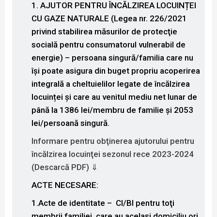
1. AJUTOR PENTRU ÎNCĂLZIREA LOCUINȚEI
CU GAZE NATURALE (Legea nr. 226/2021
privind stabilirea măsurilor de protecţie
socială pentru consumatorul vulnerabil de
energie) – persoana singură/familia care nu
își poate asigura din buget propriu acoperirea
integrală a cheltuielilor legate de încălzirea
locuinței și care au venitul mediu net lunar de
până la 1386 lei/membru de familie și 2053
lei/persoană singură.
Informare pentru obţinerea ajutorului pentru
încălzirea locuinţei sezonul rece 2023-2024
(Descarcă PDF) ⇓
ACTE NECESARE:
1.Acte de identitate –
CI/BI pentru toţi
membrii familiei, care au acelaşi domiciliu ori