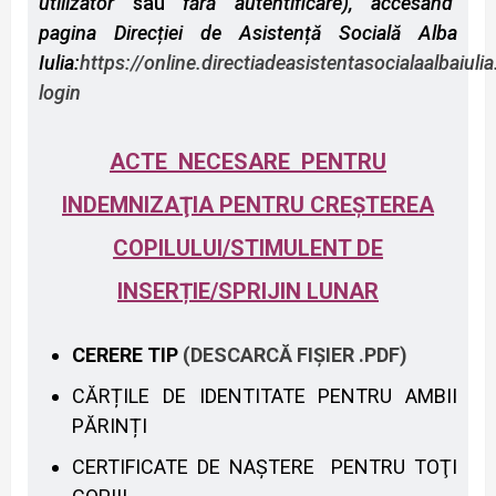
utilizator
sau
fără autentificare), accesând
pagina Direcției de Asistență Socială Alba
Iulia:
https://online.directiadeasistentasocialaalbaiuli
login
ACTE NECESARE
PENTRU
INDEMNIZAŢIA PENTRU CREŞTEREA
COPILULUI/STIMULENT DE
INSERȚIE/SPRIJIN LUNAR
CERERE TIP
(DESCARCĂ FIȘIER .PDF)
CĂRȚILE DE IDENTITATE PENTRU AMBII
PĂRINȚI
CERTIFICATE DE NAŞTERE PENTRU TOŢI