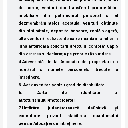
activităţi agricole, venituri din premii şi din jocuri
de noroc, venituri din transferul proprietăţilor
imobiliare din patrimoniul personal şi al
dezmembrămintelor acestuia, venituri obţinute
din străinătate, depozite bancare, rentă viageră,
alte venituri)
realizate de către membrii familiei în
luna anterioară solicitării dreptului conform
Cap.5
din cererea şi declaraţia pe proprie răspundere.
4.Adeverinţă de la Asociaţia de proprietari
cu
numărul şi numele persoanelor trecute la
întreţinere.
5. Act doveditor pentru grad de dizabilitate.
6. Carte de identitate a
autoturismului/motocicletei.
7.Hotărâre judecătorească definitivă şi
executorie privind stabilirea cuantumului
pensiei/alocaţiei de întreţinere.