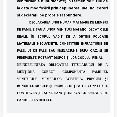
veniturilor, a bunurilor etc) în termen de 5 zile de
la data modificării prin depunerea unei noi cereri
şi declaraţii pe proprie răspundere.
DECLARAREA UNUI NUMĂR MAI MARE DE MEMBRI
DE FAMILIE SAU A UNOR VENITURI MAI MICI DECÂT CELE
REALE, ÎN SCOPUL VĂDIT DE A OBŢINE FOLOASE
MATERIALE NECUVENITE, CONSTITUIE INFRACŢIUNE DE
FALS, UZ DE FALS SAU ÎNŞELĂCIUNE, DUPĂ CAZ, ŞI SE
PEDEPSEŞTE POTRIVIT DISPOZIŢIILOR CODULUI PENAL.
NEÎNDEPLINIREA OBLIGAŢIEI TITULARULUI DE A
MENŢIONA CORECT COMPONENŢA FAMILIEI,
VENITURILE MEMBRILOR ACESTEIA, PRECUM ŞI
BUNURILE MOBILE ŞI IMOBILE DEŢINUTE, CONSTITUIE
CONTRAVENŢIE ŞI SE SANCŢIONEAZĂ CU AMENDĂ DE
LA 500 LEI LA 2000 LEI.