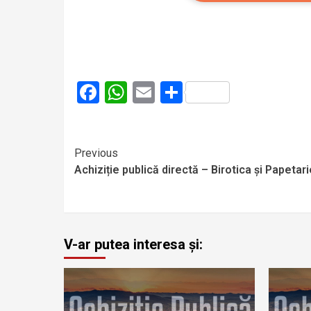
Facebook
WhatsApp
Email
Partajează
Previous
Achiziție publică directă – Birotica și Papetari
V-ar putea interesa și: