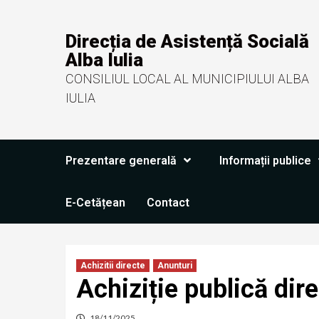
Direcția de Asistență Socială
Alba Iulia
CONSILIUL LOCAL AL MUNICIPIULUI ALBA
IULIA
Prezentare generală
Informații publice
E-Cetățean
Contact
Achizitii directe
Anunturi
Achiziție publică dir
18/11/2025