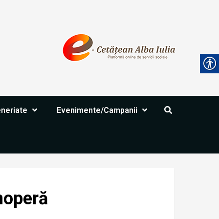
eneriate
Evenimente/Campanii
anoperă