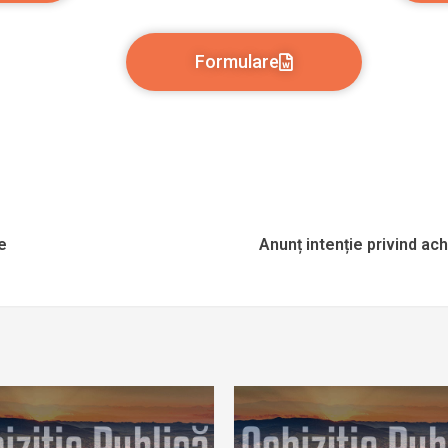
Formulare
e
Anunț intenție privind ac