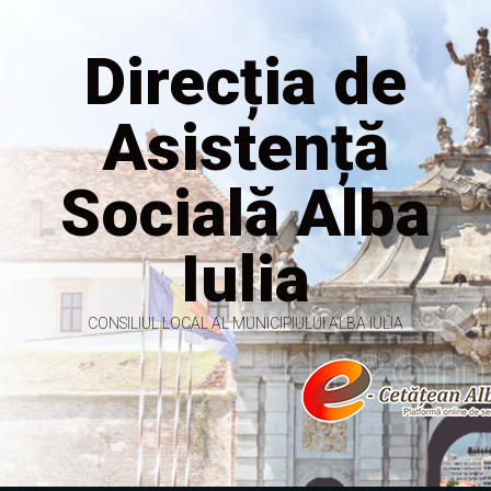
Direcția de
Asistență
Socială Alba
Iulia
CONSILIUL LOCAL AL MUNICIPIULUI ALBA IULIA