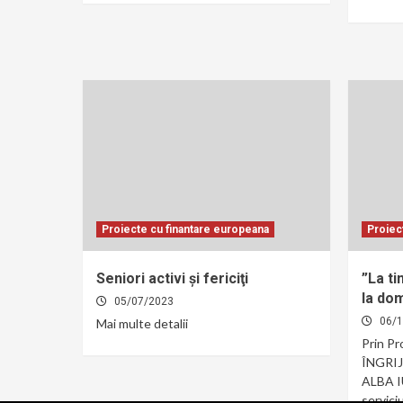
Proiecte cu finantare europeana
Proiec
Seniori activi şi fericiţi
”La ti
la dom
05/07/2023
06/
Mai multe detalii
Prin P
ÎNGRI
ALBA IU
serviciu