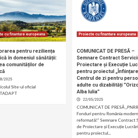
te cu finantare europeana
Proiecte cu finantare europeana
orarea pentru reziliența
COMUNICAT DE PRESĂ –
ică în domeniul sănătății:
Semnare Contract Servici
ea comunităților de
Proiectare și Execuție Luc
ică
pentru proiectul „Înființar
Centrul de zi pentru pers
08/2025
adulte cu dizabilități ”Oriz
icolul Site-ul oficial
Alba Iulia”
TADAPT
22/05/2025
COMUNICAT DE PRESĂ „PNRR
Fonduri pentru România modern
reformată!” Semnare Contract S
de Proiectare și Execuție Lucrăr
pentru proiectul...