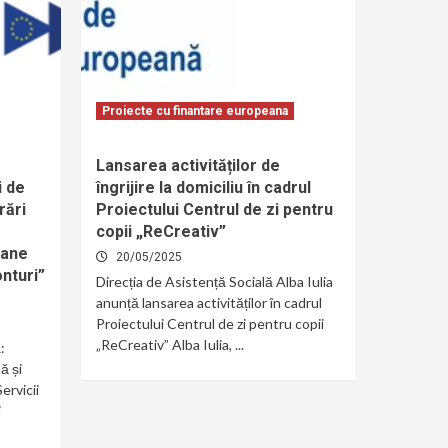
Proiecte cu finantare europeana
Lansarea activităților de
i de
îngrijire la domiciliu în cadrul
rări
Proiectului Centrul de zi pentru
e
copii „ReCreativ”
oane
20/05/2025
onturi”
Direcția de Asistență Socială Alba Iulia
anunță lansarea activităților în cadrul
Proiectului Centrul de zi pentru copii
„ReCreativ” Alba Iulia, ...
:
ă și
ervicii
i