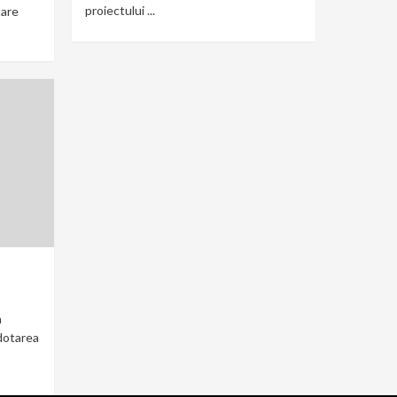
proiectului ...
are
a
 dotarea