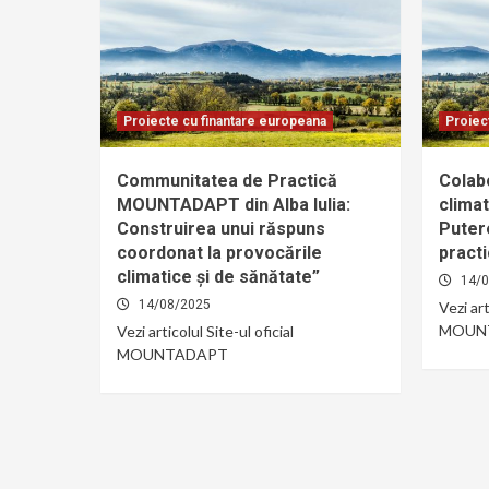
Proiecte cu finantare europeana
Proiec
Communitatea de Practică
Colab
MOUNTADAPT din Alba Iulia:
climat
Construirea unui răspuns
Puter
coordonat la provocările
pract
climatice și de sănătate”
14/
14/08/2025
Vezi art
MOUN
Vezi articolul Site-ul oficial
MOUNTADAPT