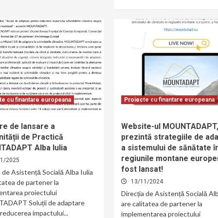
te cu finantare europeana
Proiecte cu finantare europeana
ire de lansare a
Website-ul MOUNTADAPT,
tății de Practică
prezintă strategiile de ad
ADAPT Alba Iulia
a sistemului de sănătate î
regiunile montane europe
01/2025
fost lansat!
a de Asistență Socială Alba Iulia
itatea de partener la
13/11/2024
ntarea proiectului
Direcția de Asistență Socială Alb
DAPT Soluții de adaptare
are calitatea de partener la
reducerea impactului...
implementarea proiectului