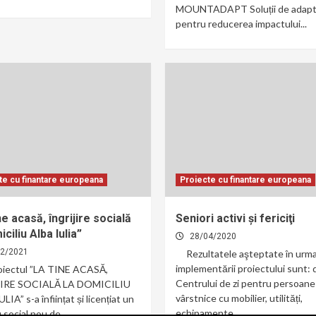
MOUNTADAPT Soluții de adapt
pentru reducerea impactului...
te cu finantare europeana
Proiecte cu finantare europeana
ne acasă, îngrijire socială
Seniori activi şi fericiţi
iciliu Alba Iulia”
28/04/2020
12/2021
Rezultatele aşteptate în urm
implementării proiectului sunt:
roiectul ”LA TINE ACASĂ,
Centrului de zi pentru persoane
JIRE SOCIALĂ LA DOMICILIU
vârstnice cu mobilier, utilități,
LIA” s-a înființat și licențiat un
echipamente...
 social nou de...