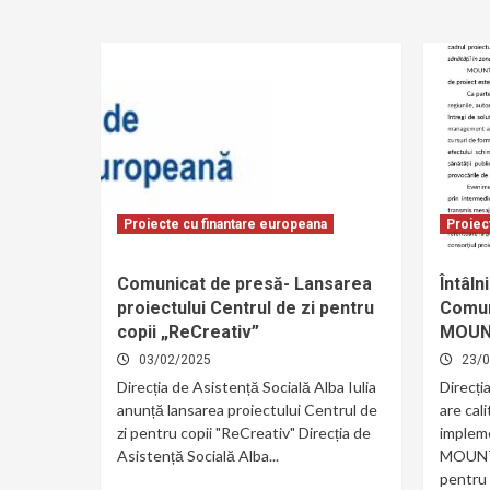
Proiecte cu finantare europeana
Proiec
Comunicat de presă- Lansarea
Întâln
proiectului Centrul de zi pentru
Comuni
copii „ReCreativ”
MOUNT
03/02/2025
23/
Direcția de Asistență Socială Alba Iulia
Direcți
anunță lansarea proiectului Centrul de
are cal
zi pentru copii "ReCreativ" Direcția de
impleme
Asistență Socială Alba...
MOUNTA
pentru 