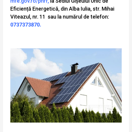
mfe.gov.ro/pnrr
,
la Sediul Gișeului Unic de
Eficiență Energetică, din Alba Iulia, str. Mihai
Viteazul, nr. 11 sau la numărul de telefon:
0737373870.