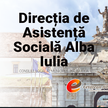
Direcția de
Asistență
Socială Alba
Iulia
CONSILIUL LOCAL AL MUNICIPIULUI ALBA IULIA