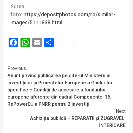
Sursa
foto:
https://depositphotos.com/ro/similar-
images/5111838.html
Facebook
WhatsApp
Email
Partajează
Previous
Anunt privind publicarea pe site-ul Ministerului
Investițiilor și Proiectelor Europene a Ghidurilor
specifice – Condiții de accesare a fondurilor
europene aferente din cadrul Componenței 16.
RePowerEU a PNRR pentru 2 investiții
Next
Achiziție publică – REPARATII și ZUGRAVELI
INTERIOARE