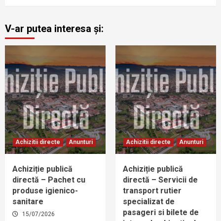
V-ar putea interesa și:
Achizitii directe
Anunturi
Achizitii directe
Anunturi
Achiziție publică
Achiziție publică
directă – Pachet cu
directă – Servicii de
produse igienico-
transport rutier
sanitare
specializat de
pasageri si bilete de
15/07/2026