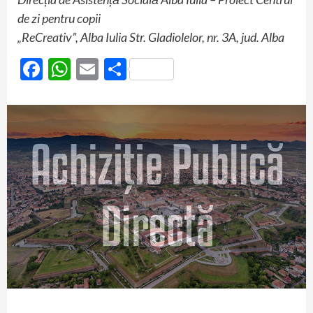
de zi pentru copii
„ReCreativ”, Alba Iulia Str. Gladiolelor, nr. 3A, jud. Alba
Facebook
WhatsApp
Email
Partajează