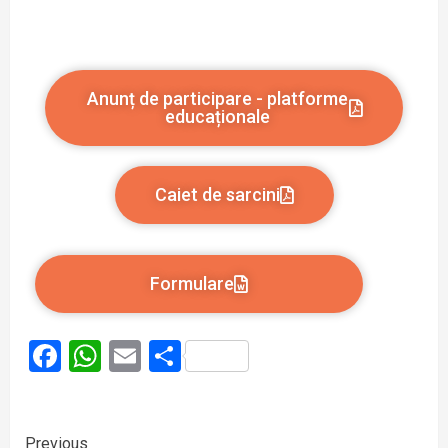
Anunț de participare - platforme
educaționale
Caiet de sarcini
Formulare
Facebook
WhatsApp
Email
Partajează
Previous