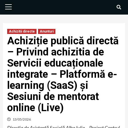
Achizitii directe
Anunturi
Achiziție publică directă
– Privind achizitia de
Servicii educaționale
integrate – Platformă e-
learning (SaaS) și
Sesiuni de mentorat
online (Live)
13/05/2026
Direcția de Asistență Socială Alba Iulia – Proiect Centrul