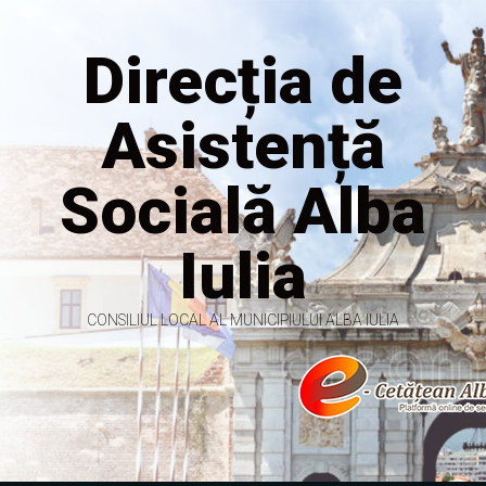
Direcția de
Asistență
Socială Alba
Iulia
CONSILIUL LOCAL AL MUNICIPIULUI ALBA IULIA