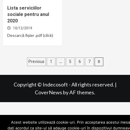
Lista serviciilor
sociale pentru anul
2020
10/12/2019
Descarcă fișier .pdf (click)
…
8
Previous
1
5
6
7
Copyright © Indecosoft - All rights reserved.
|
CoverNews
by AF themes.
Acest website utilizează cookie-uri. Prin acceptarea acestui mesaj
dați acordul ca site-ul să adauge cookie-uri în dispozitivul dumneav