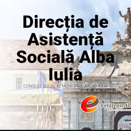
Direcția de
Asistență
Socială Alba
Iulia
CONSILIUL LOCAL AL MUNICIPIULUI ALBA IULIA