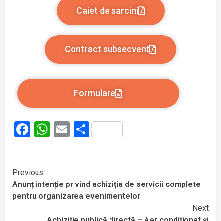
Caiet de sarcini
Contract subsecvent
Formulare
Facebook
WhatsApp
Email
Partajează
Previous
Anunț intenție privind achiziția de servicii complete
pentru organizarea evenimentelor
Next
Achiziție publică directă – Aer condiționat și